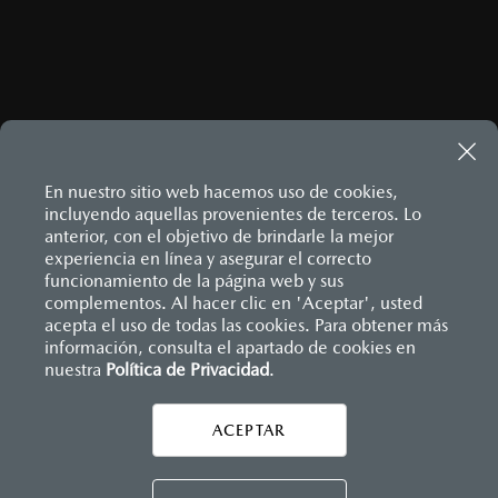
Inicio
Propietarios
Mantenimiento Mazda
En nuestro sitio web hacemos uso de cookies,
Programas de Servicio (Llamado a revisión)
incluyendo aquellas provenientes de terceros. Lo
anterior, con el objetivo de brindarle la mejor
experiencia en línea y asegurar el correcto
funcionamiento de la página web y sus
complementos. Al hacer clic en 'Aceptar', usted
acepta el uso de todas las cookies. Para obtener más
información, consulta el apartado de cookies en
nuestra
Política de Privacidad
.
AYUDA Y SOPORTE
Asistencia vial
ACEPTAR
CONTÁCTANOS
Manuales del propietario