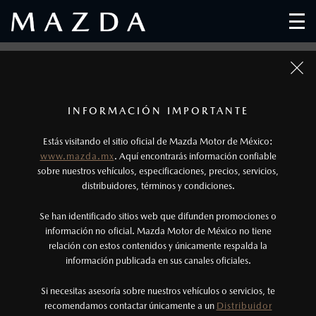
1
Todas las imágenes del sitio son meramente ilustrativas.
Consulta a un Distribuidor Mazda para conocer si
INFORMACIÓN IMPORTANTE
el Programa de Servicio ya fue aplicado a tu
Estás visitando el sitio oficial de Mazda Motor de México:
vehículo.
www.mazda.mx
. Aquí encontrarás información confiable
sobre nuestros vehículos, especificaciones, precios, servicios,
2
distribuidores, términos y condiciones.
Los precios y especificaciones indicados en esta
página son al menudeo, sugeridos por el
Se han identificado sitios web que difunden promociones o
fabricante, en moneda de los Estados Unidos
información no oficial. Mazda Motor de México no tiene
relación con estos contenidos y únicamente respalda la
Mexicanos, incluyen: I.V.A., e I.S.A.N., y
información publicada en sus canales oficiales.
PROGRAMAS DE SERVICIO
pueden cambiar sin previo aviso, no incluyen:
tenencias, placas, accesorios, seguro y gastos
Si necesitas asesoría sobre nuestros vehículos o servicios, te
recomendamos contactar únicamente a un
Distribuidor
administrativos. Mazda de México, se reserva el