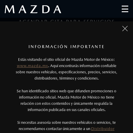
AGENDAR CITA PARA SERVICIOS
1
2
3
1
Todas las imágenes del sitio son meramente ilustrativas.
Los precios y especificaciones indicados en esta
INFORMACIÓN IMPORTANTE
Tipo de Servicio
Datos Personales
Datos de Cita
página son al menudeo, sugeridos por el
Estás visitando el sitio oficial de Mazda Motor de México:
fabricante, en moneda de los Estados Unidos
www.mazda.mx
. Aquí encontrarás información confiable
DATOS DEL SERVICIO
Mexicanos, incluyen: I.V.A., e I.S.A.N., y
sobre nuestros vehículos, especificaciones, precios, servicios,
distribuidores, términos y condiciones.
pueden cambiar sin previo aviso, no incluyen:
tenencias, placas, accesorios, seguro y gastos
Se han identificado sitios web que difunden promociones o
administrativos. Mazda de México, se reserva el
información no oficial. Mazda Motor de México no tiene
Con duración de 45 minutos o de lo contrario es
relación con estos contenidos y únicamente respalda la
derecho de modificar las especificaciones y los
gratis. Para este servicio, el vehículo deberá ser
información publicada en sus canales oficiales.
precios de sus productos, sin aviso previo al
entregado en el Distribuidor seleccionado.
consumidor.
Si necesitas asesoría sobre nuestros vehículos o servicios, te
recomendamos contactar únicamente a un
Distribuidor