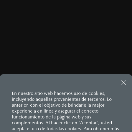
Inicio
Propietarios
Mantenimiento Mazda
Cita De Servicio
En nuestro sitio web hacemos uso de cookies,
incluyendo aquellas provenientes de terceros. Lo
anterior, con el objetivo de brindarle la mejor
experiencia en línea y asegurar el correcto
funcionamiento de la página web y sus
complementos. Al hacer clic en 'Aceptar', usted
acepta el uso de todas las cookies. Para obtener más