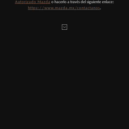
Autorizado Mazda
o hacerlo a través del siguiente enlace:
Todas las imágenes del sitio son meramente
DATOS DEL VEHÍCULO
https://www.mazda.mx/contactanos
.
ilustrativas.
MONTO