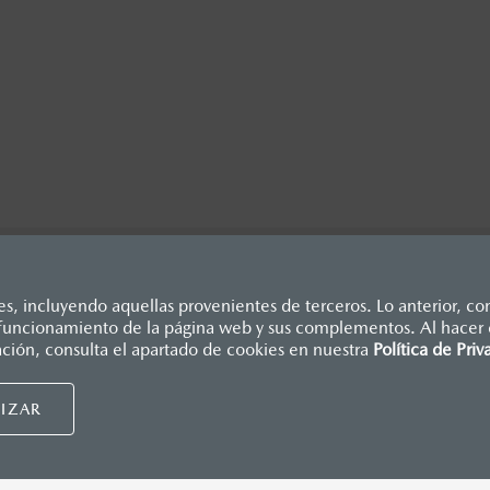
, incluyendo aquellas provenientes de terceros. Lo anterior, con
o funcionamiento de la página web y sus complementos. Al hacer c
dicados en esta página son al menudeo, sugeridos por el fabrican
ación, consulta el apartado de cookies en nuestra
Política de Priv
., e I.S.A.N., y pueden cambiar sin previo aviso, no incluyen: te
Mazda de México, se reserva el derecho de modificar las especific
UIDORES MAZDA
NUESTRAS POLÍTICAS
IZAR
nsumidor.
tu distribuidor
Términos y condiciones
cita de servicio
Política de privacidad