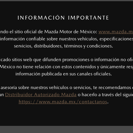
INFORMACIÓN IMPORTANTE
DATOS DEL VEHÍCU
tando el sitio oficial de Mazda Motor de México:
www.mazda.m
año
información confiable sobre nuestros vehículos, especificaciones
servicios, distribuidores, términos y condiciones.
ficado sitios web que difunden promociones o información no ofi
México no tiene relación con estos contenidos y únicamente res
información publicada en sus canales oficiales.
MONTO
s asesoría sobre nuestros vehículos o servicios, te recomendamos 
 un
Distribuidor Autorizado Mazda
o hacerlo a través del sigu
$
0
MXN
https://www.mazda.mx/contactanos
.