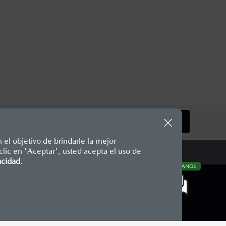
SIGUIENTE
 el objetivo de brindarle la mejor
lic en 'Aceptar', usted acepta el uso de
te, en moneda de los Estados
acidad
.
CONTÁCTANOS
nencias, placas, accesorios,
aciones y los precios de sus
COMUNIDAD MAZDA
Blog Mazda
Newsroom