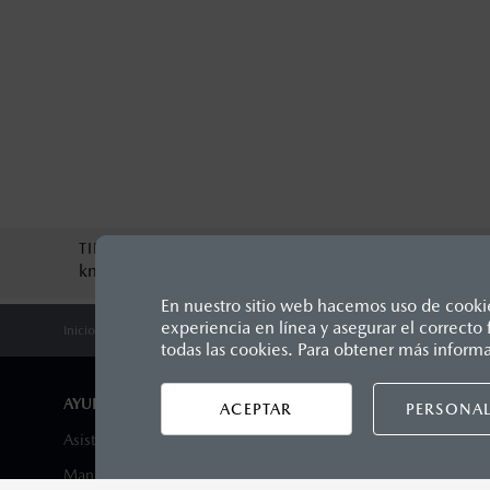
TIPO DE SERVICIO
MONTO
km
$
0
MXN
En nuestro sitio web hacemos uso de cookies
experiencia en línea y asegurar el correct
Inicio
Propietarios
Mantenimiento Mazda
Cita De Servicio
Los precios y especificaciones in
todas las cookies. Para obtener más inform
1
Unidos Mexicanos, incluyen: I.V.A
seguro y gastos administrativos. 
AYUDA Y SOPORTE
DISTRIB
ACEPTAR
PERSONAL
productos, sin aviso previo al co
Asistencia vial
Encuentra 
Manuales del propietario
Agenda tu 