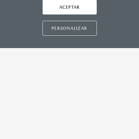
Asistencia vial
ACEPTAR
CONTÁCTANOS
Manuales del propietario
Preguntas frecuentes
PERSONALIZAR
Mapa de sitio
DISTRIBUIDORES MAZDA
NUESTRAS POLÍTICAS
COMUNIDAD MAZDA
CONTÁCTANOS