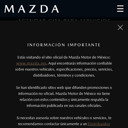
AGENDAR CITA PARA SERVICIOS
1
2
3
1
Todas las imágenes del sitio son meramente ilustrativas.
Los precios y especificaciones indicados en esta
INFORMACIÓN IMPORTANTE
Tipo de Servicio
Datos Personales
Datos de Cita
página son al menudeo, sugeridos por el
Estás visitando el sitio oficial de Mazda Motor de México:
fabricante, en moneda de los Estados Unidos
www.mazda.mx
. Aquí encontrarás información confiable
DATOS DEL SERVICIO
Mexicanos, incluyen: I.V.A., e I.S.A.N., y
sobre nuestros vehículos, especificaciones, precios, servicios,
distribuidores, términos y condiciones.
pueden cambiar sin previo aviso, no incluyen:
tenencias, placas, accesorios, seguro y gastos
Se han identificado sitios web que difunden promociones o
administrativos. Mazda de México, se reserva el
información no oficial. Mazda Motor de México no tiene
relación con estos contenidos y únicamente respalda la
derecho de modificar las especificaciones y los
información publicada en sus canales oficiales.
precios de sus productos, sin aviso previo al
DATOS DEL VEHÍCULO
consumidor.
Si necesitas asesoría sobre nuestros vehículos o servicios, te
recomendamos contactar únicamente a un
Distribuidor