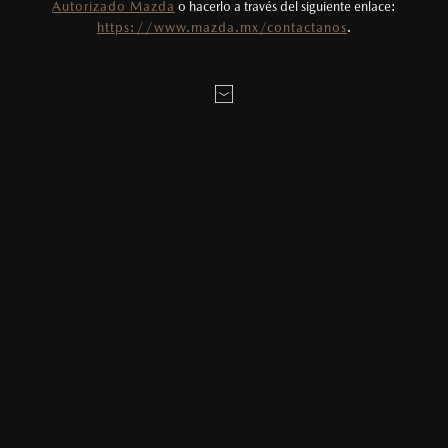
Autorizado Mazda
o hacerlo a través del siguiente enlace:
Todas las imágenes del sitio son meramente
https://www.mazda.mx/contactanos
.
ilustrativas.
MONTO
$
0
MXN