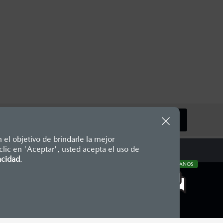
SIGUIENTE
 el objetivo de brindarle la mejor
lic en 'Aceptar', usted acepta el uso de
te, en moneda de los Estados
acidad
.
CONTÁCTANOS
nencias, placas, accesorios,
aciones y los precios de sus
COMUNIDAD MAZDA
Blog Mazda
Newsroom