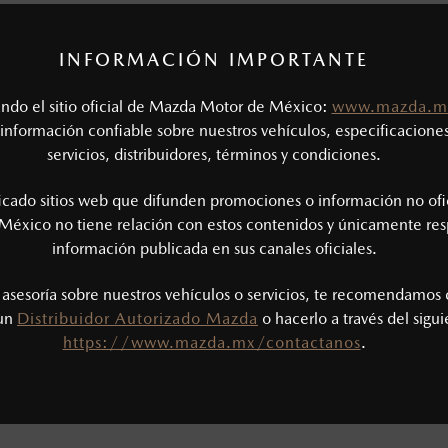
INFORMACIÓN IMPORTANTE
DATOS DEL VEHÍCU
tando el sitio oficial de Mazda Motor de México:
www.mazda.m
año
información confiable sobre nuestros vehículos, especificaciones
servicios, distribuidores, términos y condiciones.
ficado sitios web que difunden promociones o información no ofi
México no tiene relación con estos contenidos y únicamente res
información publicada en sus canales oficiales.
MONTO
s asesoría sobre nuestros vehículos o servicios, te recomendamos 
 un
Distribuidor Autorizado Mazda
o hacerlo a través del sigu
$
0
MXN
https://www.mazda.mx/contactanos
.