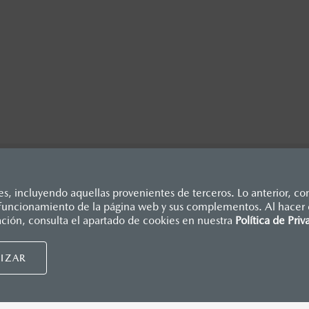
, incluyendo aquellas provenientes de terceros. Lo anterior, con
o funcionamiento de la página web y sus complementos. Al hacer c
dicados en esta página son al menudeo, sugeridos por el fabrican
ación, consulta el apartado de cookies en nuestra
Política de Priv
., e I.S.A.N., y pueden cambiar sin previo aviso, no incluyen: te
Mazda de México, se reserva el derecho de modificar las especific
UIDORES MAZDA
NUESTRAS POLÍTICAS
IZAR
nsumidor.
tu distribuidor
Términos y condiciones
cita de servicio
Política de privacidad