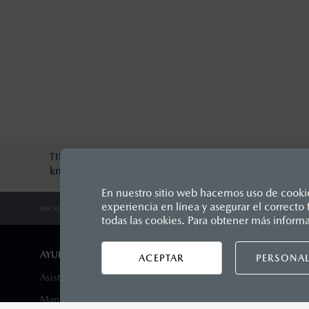
TIPO DE SERVICIO
MONTO
km
$
0
MXN
En nuestro sitio web hacemos uso de cookies
experiencia en línea y asegurar el correct
Inicio
Propietarios
Mantenimiento Mazda
Cita De Servicio
Los precios y especificaciones in
todas las cookies. Para obtener más inform
1
Unidos Mexicanos, incluyen: I.V.A
seguro y gastos administrativos. 
AYUDA Y SOPORTE
DISTRIB
ACEPTAR
PERSONAL
productos, sin aviso previo al co
Asistencia vial
Encuentra 
Manuales del propietario
Agenda tu 