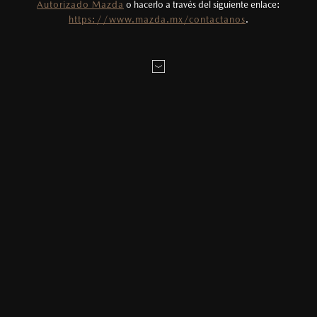
Autorizado Mazda
o hacerlo a través del siguiente enlace:
Todas las imágenes del sitio son meramente
https://www.mazda.mx/contactanos
.
ilustrativas.
MONTO
$
0
MXN