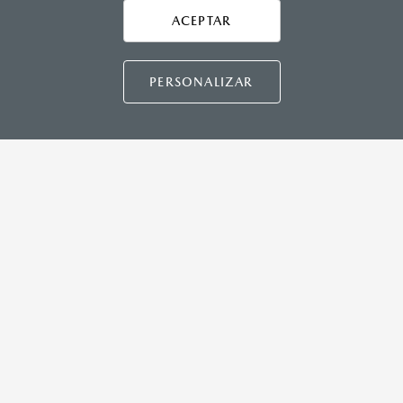
Asistencia vial
ACEPTAR
CONTÁCTANOS
Manuales del propietario
Preguntas frecuentes
PERSONALIZAR
Mapa de sitio
DISTRIBUIDORES MAZDA
NUESTRAS POLÍTICAS
COMUNIDAD MAZDA
CONTÁCTANOS