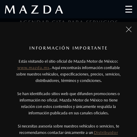
AGENDAR CITA PARA SERVICIOS
1
2
3
1
Todas las imágenes del sitio son meramente ilustrativas.
Los precios y especificaciones indicados en esta
INFORMACIÓN IMPORTANTE
Tipo de Servicio
Datos Personales
Datos de Cita
página son al menudeo, sugeridos por el
Estás visitando el sitio oficial de Mazda Motor de México:
fabricante, en moneda de los Estados Unidos
www.mazda.mx
. Aquí encontrarás información confiable
DATOS DEL SERVICIO
Mexicanos, incluyen: I.V.A., e I.S.A.N., y
sobre nuestros vehículos, especificaciones, precios, servicios,
distribuidores, términos y condiciones.
pueden cambiar sin previo aviso, no incluyen:
tenencias, placas, accesorios, seguro y gastos
Se han identificado sitios web que difunden promociones o
administrativos. Mazda de México, se reserva el
información no oficial. Mazda Motor de México no tiene
relación con estos contenidos y únicamente respalda la
derecho de modificar las especificaciones y los
información publicada en sus canales oficiales.
precios de sus productos, sin aviso previo al
DATOS DEL VEHÍCULO
consumidor.
Si necesitas asesoría sobre nuestros vehículos o servicios, te
recomendamos contactar únicamente a un
Distribuidor