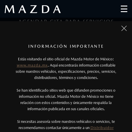
AGENDAR CITA PARA SERVICIOS
1
2
3
1
Todas las imágenes del sitio son meramente ilustrativas.
Los precios y especificaciones indicados en esta
INFORMACIÓN IMPORTANTE
Tipo de Servicio
Datos Personales
Datos de Cita
página son al menudeo, sugeridos por el
Estás visitando el sitio oficial de Mazda Motor de México:
fabricante, en moneda de los Estados Unidos
www.mazda.mx
. Aquí encontrarás información confiable
DATOS DEL SERVICIO
Mexicanos, incluyen: I.V.A., e I.S.A.N., y
sobre nuestros vehículos, especificaciones, precios, servicios,
distribuidores, términos y condiciones.
pueden cambiar sin previo aviso, no incluyen:
tenencias, placas, accesorios, seguro y gastos
Se han identificado sitios web que difunden promociones o
administrativos. Mazda de México, se reserva el
información no oficial. Mazda Motor de México no tiene
relación con estos contenidos y únicamente respalda la
derecho de modificar las especificaciones y los
información publicada en sus canales oficiales.
precios de sus productos, sin aviso previo al
DATOS DEL VEHÍCULO
consumidor.
Si necesitas asesoría sobre nuestros vehículos o servicios, te
recomendamos contactar únicamente a un
Distribuidor