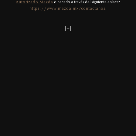
Autorizado Mazda
o hacerlo a través del siguiente enlace:
Todas las imágenes del sitio son meramente
https://www.mazda.mx/contactanos
.
ilustrativas.
MONTO
$
0
MXN