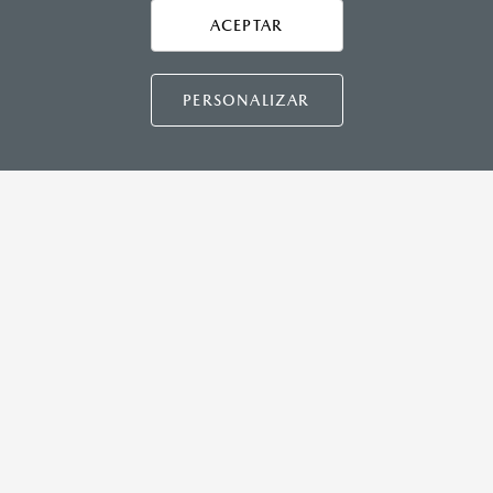
Asistencia vial
ACEPTAR
CONTÁCTANOS
Manuales del propietario
Preguntas frecuentes
PERSONALIZAR
Mapa de sitio
DISTRIBUIDORES MAZDA
NUESTRAS POLÍTICAS
COMUNIDAD MAZDA
CONTÁCTANOS