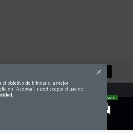
SIGUIENTE
 el objetivo de brindarle la mejor
lic en 'Aceptar', usted acepta el uso de
te, en moneda de los Estados
acidad
.
CONTÁCTANOS
nencias, placas, accesorios,
aciones y los precios de sus
COMUNIDAD MAZDA
Blog Mazda
Newsroom