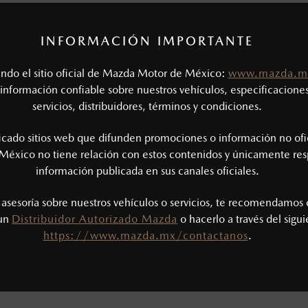
INFORMACIÓN IMPORTANTE
DATOS DEL VEHÍCU
tando el sitio oficial de Mazda Motor de México:
www.mazda.m
año
información confiable sobre nuestros vehículos, especificaciones
servicios, distribuidores, términos y condiciones.
ficado sitios web que difunden promociones o información no ofi
México no tiene relación con estos contenidos y únicamente res
información publicada en sus canales oficiales.
MONTO
s asesoría sobre nuestros vehículos o servicios, te recomendamos 
 un
Distribuidor Autorizado Mazda
o hacerlo a través del sigu
$
0
MXN
https://www.mazda.mx/contactanos
.