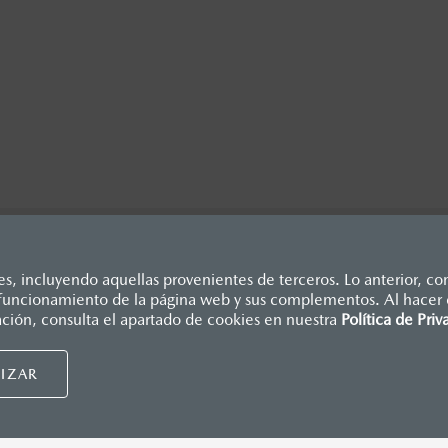
, incluyendo aquellas provenientes de terceros. Lo anterior, con
o funcionamiento de la página web y sus complementos. Al hacer c
dicados en esta página son al menudeo, sugeridos por el fabrican
ación, consulta el apartado de cookies en nuestra
Política de Priv
., e I.S.A.N., y pueden cambiar sin previo aviso, no incluyen: te
Mazda de México, se reserva el derecho de modificar las especific
UIDORES MAZDA
NUESTRAS POLÍTICAS
IZAR
nsumidor.
tu distribuidor
Términos y condiciones
cita de servicio
Política de privacidad