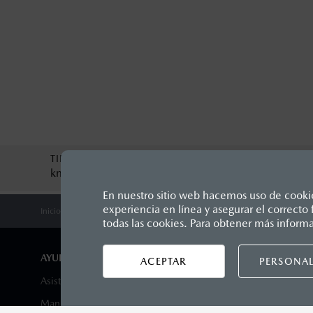
TIPO DE SERVICIO
MONTO
km
$
0
MXN
En nuestro sitio web hacemos uso de cookies
experiencia en línea y asegurar el correct
Inicio
Propietarios
Mantenimiento Mazda
Cita De Servicio
Los precios y especificaciones in
todas las cookies. Para obtener más inform
1
Unidos Mexicanos, incluyen: I.V.A
seguro y gastos administrativos. 
AYUDA Y SOPORTE
DISTRIB
ACEPTAR
PERSONAL
productos, sin aviso previo al co
Asistencia vial
Encuentra 
Manuales del propietario
Agenda tu 