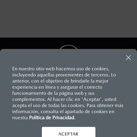
En nuestro sitio web hacemos uso de cookies,
incluyendo aquellas provenientes de terceros. Lo
AYUDA Y SOPORTE
anterior, con el objetivo de brindarle la mejor
experiencia en línea y asegurar el correcto
Asistencia vial
funcionamiento de la página web y sus
complementos. Al hacer clic en 'Aceptar', usted
Manuales del propietario
acepta el uso de todas las cookies. Para obtener más
Preguntas frecuentes
información, consulta el apartado de cookies en
nuestra
Política de Privacidad
.
Mapa de sitio
ACEPTAR
CONTÁCTANOS