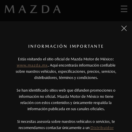
5
2
1
0
2
4
1
7
9
5
LA POSIBILIDAD DE TENERLO TODO
IMPARABLE EN CUALQUIER
AUDAZ POR NATURALEZA
TOTALMENTE NUEVA
TERRENO
MAZDA CX-50 2027
MAZDA CX-90 PHEV
MAZDA CX-5 2026
1
5
6
MAZDA BT-50 2026
6
2027
1
1
DESCÚBRELA
2
Todas las imágenes del sitio son meramente ilustrativas.
Los precios y especificaciones indicados en esta
3
INFORMACIÓN IMPORTANTE
DESCÚBRELA
7
DESCÚBRELA
página son al menudeo, sugeridos por el
1
DESCÚBRELA
9
0
Estás visitando el sitio oficial de Mazda Motor de México:
9
fabricante, en moneda de los Estados Unidos
www.mazda.mx
. Aquí encontrarás información confiable
2
7
Mexicanos, incluyen: I.V.A., e I.S.A.N., y
7
sobre nuestros vehículos, especificaciones, precios, servicios,
0
0
distribuidores, términos y condiciones.
pueden cambiar sin previo aviso, no incluyen:
2
4
4
1
tenencias, placas, accesorios, seguro y gastos
3
Se han identificado sitios web que difunden promociones o
2
1
administrativos. Mazda de México, se reserva el
1
información no oficial. Mazda Motor de México no tiene
2
5
relación con estos contenidos y únicamente respalda la
derecho de modificar las especificaciones y los
2
9
8
información publicada en sus canales oficiales.
4
precios de sus productos, sin aviso previo al
8
2
6
consumidor.
5
Si necesitas asesoría sobre nuestros vehículos o servicios, te
5
0
recomendamos contactar únicamente a un
Distribuidor